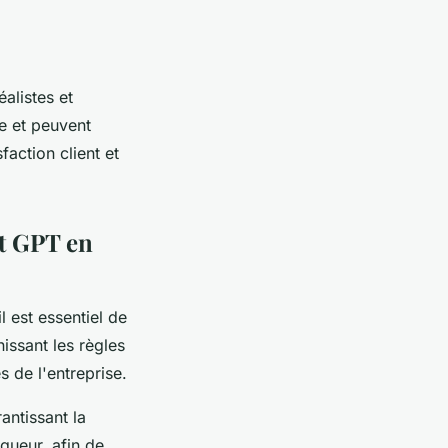
éalistes et
se et peuvent
faction client et
at GPT en
l est essentiel de
nissant les règles
es de l'entreprise.
antissant la
gueur, afin de