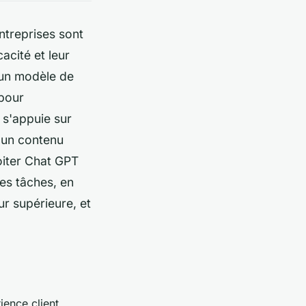
entreprises sont
acité et leur
, un modèle de
 pour
 s'appuie sur
 un contenu
oiter Chat GPT
des tâches, en
ur supérieure, et
ience client.