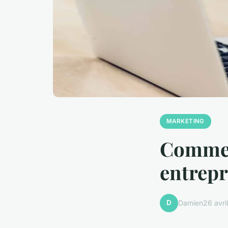
MARKETING
Commen
entrepr
D
Damien
26 avri