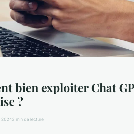
t bien exploiter Chat G
ise ?
l 2024
3 min de lecture