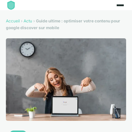
Accueil
›
Actu
›
Guide ultime : optimiser votre contenu pour
google discover sur mobile