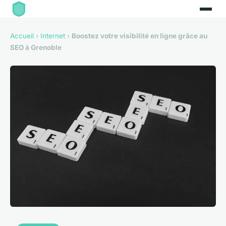
Accueil
›
Internet
›
Boostez votre visibilité en ligne grâce au
SEO à Grenoble