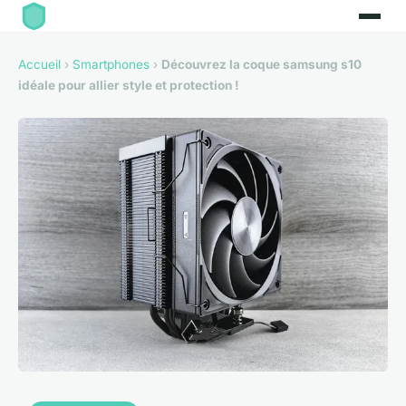
Accueil
›
Smartphones
›
Découvrez la coque samsung s10
idéale pour allier style et protection !