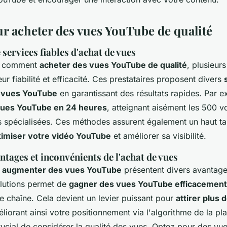
ur acheter des vues YouTube de qualité
services fiables d'achat de vues
e comment
acheter des vues YouTube de qualité
, plusieur
r fiabilité et efficacité. Ces prestataires proposent divers
s vues YouTube
en garantissant des résultats rapides. Par 
ues YouTube en 24 heures
, atteignant aisément les 500 vo
s spécialisées. Ces méthodes assurent également un haut ta
timiser votre vidéo YouTube
et améliorer sa visibilité.
ntages et inconvénients de l'achat de vues
r
augmenter des vues YouTube
présentent divers avantage
olutions permet de
gagner des vues YouTube efficacement
re chaîne. Cela devient un levier puissant pour
attirer plus 
éliorant ainsi votre positionnement via l'algorithme de la pl
crucial de considérer la qualité des vues. Optez pour des vue