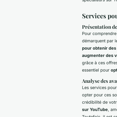
Services po
Présentation de 
Pour comprendr
démarquent par leu
pour obtenir de
augmenter des v
grâce à ces offre
essentiel pour
op
Analyse des ava
Les services pou
opter pour ces s
crédibilité de vot
sur YouTube
, am
Toutefois, il est 