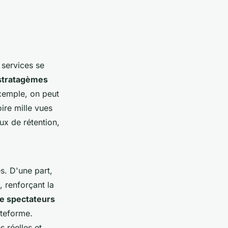
s services se
stratagèmes
exemple, on peut
ire mille vues
ux de rétention,
s. D'une part,
, renforçant la
de spectateurs
ateforme.
s réelles et