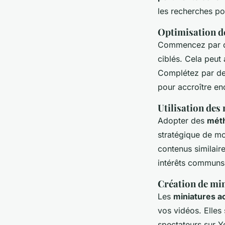
les recherches po
Optimisation de
Commencez par 
ciblés. Cela peut
Complétez par des
pour accroître enco
Utilisation des
Adopter des
méth
stratégique de mo
contenus similaire
intérêts communs
Création de mi
Les
miniatures 
vos vidéos. Elles 
spectateurs sur Y