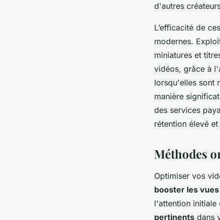
d'autres créateur
L’efficacité de c
modernes. Exploit
miniatures et titr
vidéos, grâce à l'
lorsqu'elles sont
manière significat
des services paya
rétention élevé et
Méthodes or
Optimiser vos vid
booster les vue
l'attention initial
pertinents
dans v