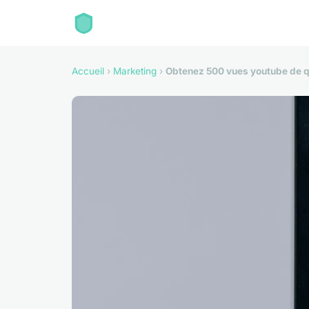
Accueil
›
Marketing
›
Obtenez 500 vues youtube de q