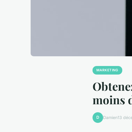
MARKETING
Obtenez
moins d
D
Damien
13 déc