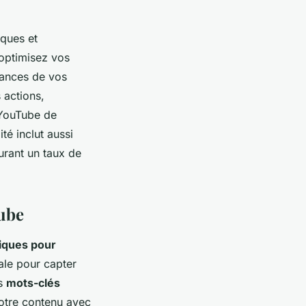
iques et
optimisez vos
rmances de vos
 actions,
 YouTube de
té inclut aussi
urant un taux de
ube
iques pour
iale pour capter
es
mots-clés
votre contenu avec